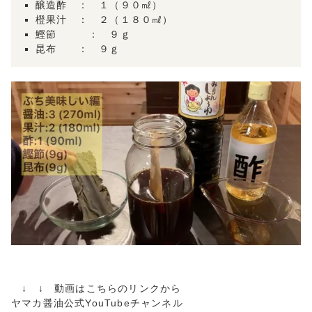
醸造酢 ： １（９０㎖）
橙果汁 ： ２（１８０㎖）
鰹節 ： ９ｇ
昆布 ： ９ｇ
↓ ↓ 動画はこちらのリンクから
ヤマカ醤油公式
YouTube
チャンネル