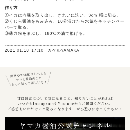
作り方
①イカは内臓を取り出し、きれいに洗い、3cm 幅に切る。
②くじら醤油をもみ込み、10分潰けたら水気をキッチンペー
バーで取る。
③薄力粉をまぶし、180℃の油で揚げる。
2021.01.18
17:10
カケルYAMAKA
動画やSNS配信しちょる
ヤマカ醤油のこと
もっと知ってほしいそ！
甘口醤油について気になること、知りたいことがあれば
いつでもInstagramやYoutubeからご質問ください。
ご感想もいただけると励みになります！ぜひ遊びにきてください！